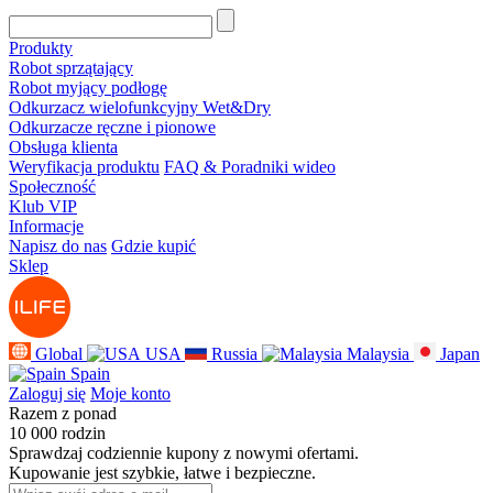
Produkty
Robot sprzątający
Robot myjący podłogę
Odkurzacz wielofunkcyjny Wet&Dry
Odkurzacze ręczne i pionowe
Obsługa klienta
Weryfikacja produktu
FAQ & Poradniki wideo
Społeczność
Klub VIP
Informacje
Napisz do nas
Gdzie kupić
Sklep
Global
USA
Russia
Malaysia
Japan
Spain
Zaloguj się
Moje konto
Razem z ponad
10 000 rodzin
Sprawdzaj codziennie kupony z nowymi ofertami.
Kupowanie jest szybkie, łatwe i bezpieczne.