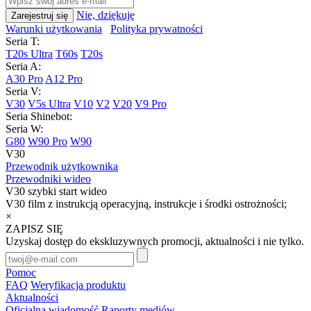
Nie, dziękuję
Warunki użytkowania
Polityka prywatności
Seria T:
T20s Ultra
T60s
T20s
Seria A:
A30 Pro
A12 Pro
Seria V:
V30
V5s Ultra
V10
V2
V20
V9 Pro
Seria Shinebot:
Seria W:
G80
W90 Pro
W90
V30
Przewodnik użytkownika
Przewodniki wideo
V30 szybki start wideo
V30 film z instrukcją operacyjną, instrukcje i środki ostrożności;
×
ZAPISZ SIĘ
Uzyskaj dostęp do ekskluzywnych promocji, aktualności i nie tylko.
Pomoc
FAQ
Weryfikacja produktu
Aktualności
Oficjalna wiadomość
Raporty mediów