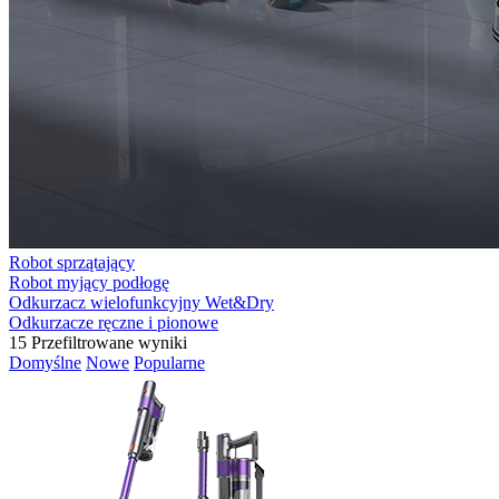
Robot sprzątający
Robot myjący podłogę
Odkurzacz wielofunkcyjny Wet&Dry
Odkurzacze ręczne i pionowe
15
Przefiltrowane wyniki
Domyślne
Nowe
Popularne