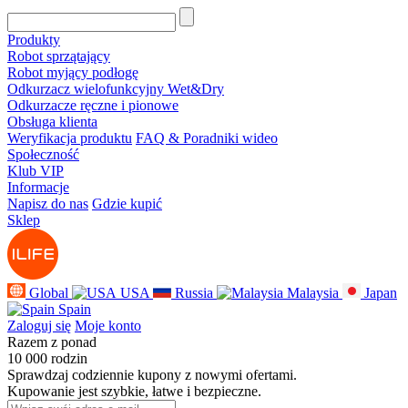
Produkty
Robot sprzątający
Robot myjący podłogę
Odkurzacz wielofunkcyjny Wet&Dry
Odkurzacze ręczne i pionowe
Obsługa klienta
Weryfikacja produktu
FAQ & Poradniki wideo
Społeczność
Klub VIP
Informacje
Napisz do nas
Gdzie kupić
Sklep
Global
USA
Russia
Malaysia
Japan
Spain
Zaloguj się
Moje konto
Razem z ponad
10 000 rodzin
Sprawdzaj codziennie kupony z nowymi ofertami.
Kupowanie jest szybkie, łatwe i bezpieczne.