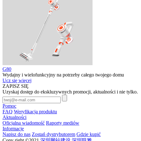
G80
Wydajny i wielofunkcyjny na potrzeby całego twojego domu
Ucz się więcej
ZAPISZ SIĘ
Uzyskaj dostęp do ekskluzywnych promocji, aktualności i nie tylko.
Pomoc
FAQ
Weryfikacja produktu
Aktualności
Oficjalna wiadomość
Raporty mediów
Informacje
Napisz do nas
Zostań dystrybutorem
Gdzie kupić
Copy right ©2021
深圳网站建设
深圳联雅