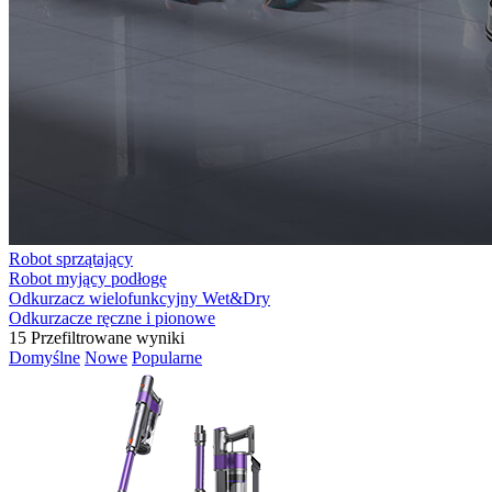
Robot sprzątający
Robot myjący podłogę
Odkurzacz wielofunkcyjny Wet&Dry
Odkurzacze ręczne i pionowe
15
Przefiltrowane wyniki
Domyślne
Nowe
Popularne