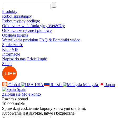
Produkty
Robot sprzątający
Robot myjący podłogę
Odkurzacz wielofunkcyjny Wet&Dry
Odkurzacze ręczne i pionowe
Obsługa klienta
Weryfikacja produktu
FAQ & Poradniki wideo
Społeczność
Klub VIP
Informacje
Napisz do nas
Gdzie kupić
Sklep
Global
USA
Russia
Malaysia
Japan
Spain
Zaloguj się
Moje konto
Razem z ponad
10 000 rodzin
Sprawdzaj codziennie kupony z nowymi ofertami.
Kupowanie jest szybkie, łatwe i bezpieczne.