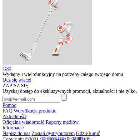
G80
Wydajny i wielofunkcyjny na potrzeby całego twojego domu
Ucz się więcej
ZAPISZ SIĘ
Uzyskaj dostęp do ekskluzywnych promocji, aktualności i nie tylko.
Pomoc
FAQ
Weryfikacja produktu
Aktualności
Oficjalna wiadomość
Raporty mediów
Informacje
Napisz do nas
Zostań dystrybutorem
Gdzie kupić
Copy right ©2021
深圳网站建设
深圳联雅